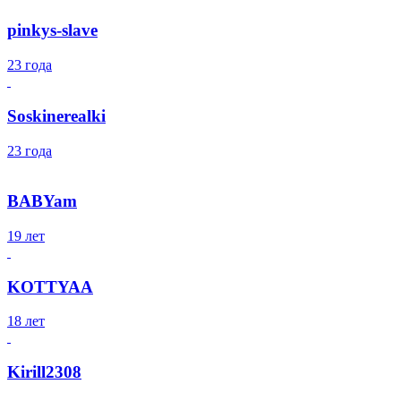
pinkys-slave
23 года
Soskinerealki
23 года
BABYam
19 лет
KOTTYAA
18 лет
Kirill2308